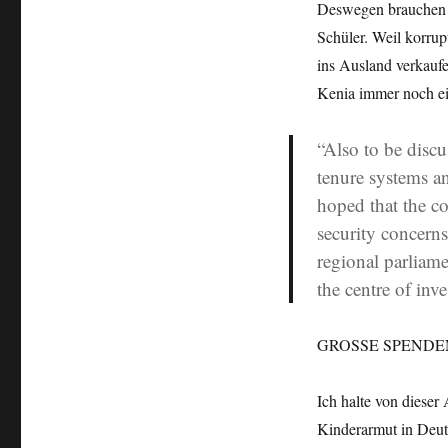
Deswegen brauchen w
Schüler. Weil korru
ins Ausland verkaufe
Kenia immer noch ei
“Also to be discu
tenure systems and
hoped that the c
security concern
regional parliam
the centre of in
GROSSE SPENDENAK
Ich halte von dieser
Kinderarmut in Deut