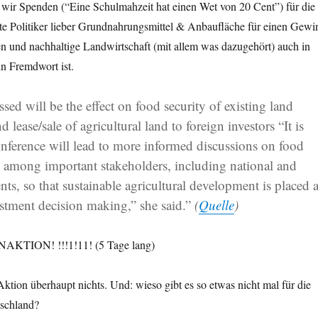
ir Spenden (“Eine Schulmahzeit hat einen Wet von 20 Cent”) für die
pte Politiker lieber Grundnahrungsmittel & Anbaufläche für einen Gewi
n und nachhaltige Landwirtschaft (mit allem was dazugehört) auch in
n Fremdwort ist.
ssed will be the effect on food security of existing land
 lease/sale of agricultural land to foreign investors “It is
onference will lead to more informed discussions on food
s among important stakeholders, including national and
ents,
so that sustainable agricultural development is placed a
vestment decision making
,” she said.”
(
Quelle
)
TION! !!!1!11! (5 Tage lang)
 Aktion überhaupt nichts. Und: wieso gibt es so etwas nicht mal für die
schland?