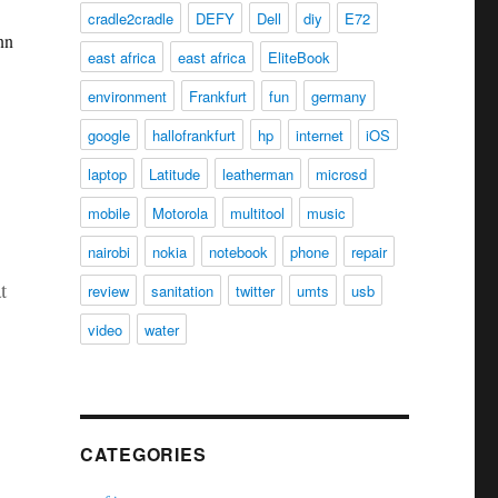
cradle2cradle
DEFY
Dell
diy
E72
nn
east africa
east africa
EliteBook
environment
Frankfurt
fun
germany
google
hallofrankfurt
hp
internet
iOS
laptop
Latitude
leatherman
microsd
mobile
Motorola
multitool
music
nairobi
nokia
notebook
phone
repair
t
review
sanitation
twitter
umts
usb
video
water
CATEGORIES