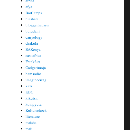
africa
afya
BarCamps
biashara
bloggerhausen
burudani
carryology
chakula
EAKenya
east africa
Frankfurt
Gadgetimoja
ham radio
imagineering
kazi
KBC
kikuism
kompyuta
Kulturschock
literature
maisha
maji