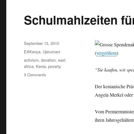
Schulmahlzeiten fü
Posted
September 13, 2010
on
Categories
EAKenya
,
Ujerumani
(
vergrößern
)
Tags
activism
,
donation
,
east
africa
,
Kenia
,
poverty
“Sie kaufen, wir sp
on
3 Comments
Schulmahlzeiten
Der kenianische Prä
für
Kenia!
Angela Merkel oder
Vom Premierminister 
ihren Jahresgehälter