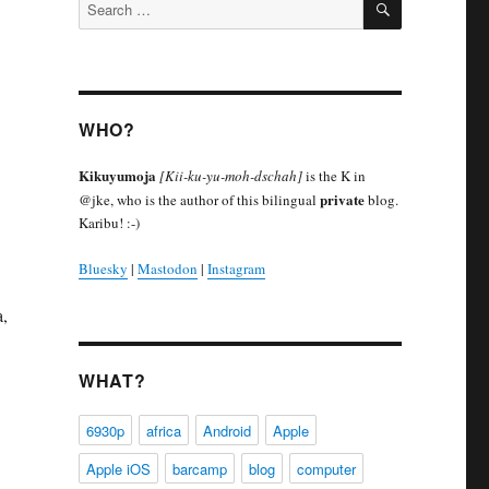
Search
for:
WHO?
Kikuyumoja
[Kii-ku-yu-moh-dschah]
is the K in
private
@jke, who is the author of this bilingual
blog.
Karibu! :-)
Bluesky
|
Mastodon
|
Instagram
,
WHAT?
6930p
africa
Android
Apple
Apple iOS
barcamp
blog
computer