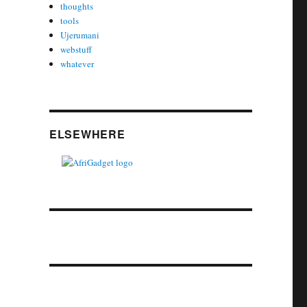
thoughts
tools
Ujerumani
webstuff
whatever
ELSEWHERE