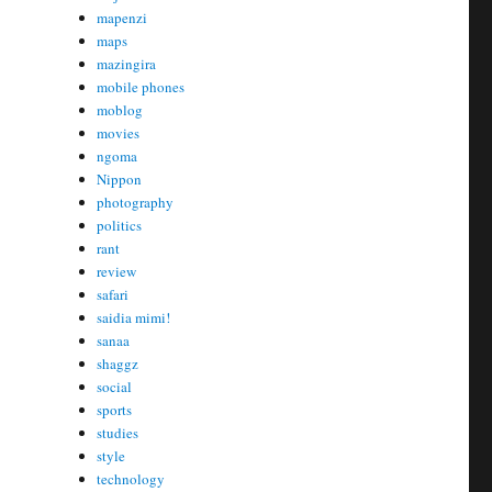
mapenzi
maps
mazingira
mobile phones
moblog
movies
ngoma
Nippon
photography
politics
rant
review
safari
saidia mimi!
sanaa
shaggz
social
sports
studies
style
technology