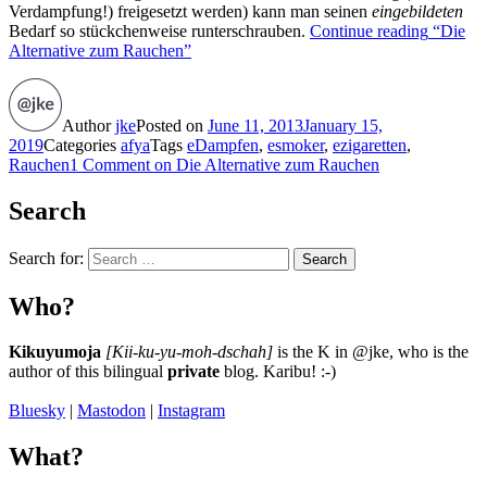
Verdampfung!) freigesetzt werden) kann man seinen
eingebildeten
Bedarf so stückchenweise runterschrauben.
Continue reading
“Die
Alternative zum Rauchen”
Author
jke
Posted on
June 11, 2013
January 15,
2019
Categories
afya
Tags
eDampfen
,
esmoker
,
ezigaretten
,
Rauchen
1 Comment
on Die Alternative zum Rauchen
Search
Search for:
Search
Who?
Kikuyumoja
[Kii-ku-yu-moh-dschah]
is the K in @jke, who is the
author of this bilingual
private
blog. Karibu! :-)
Bluesky
|
Mastodon
|
Instagram
What?