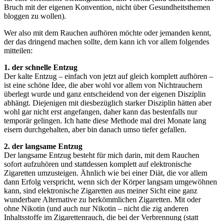
Bruch mit der eigenen Konvention, nicht über Gesundheitsthemen
bloggen zu wollen).
Wer also mit dem Rauchen aufhören möchte oder jemanden kennt,
der das dringend machen sollte, dem kann ich vor allem folgendes
mitteilen:
1. der schnelle Entzug
Der kalte Entzug – einfach von jetzt auf gleich komplett aufhören –
ist eine schöne Idee, die aber wohl vor allem von Nichtrauchern
überlegt wurde und ganz entscheidend von der eigenen Disziplin
abhängt. Diejenigen mit diesbezüglich starker Disziplin hätten aber
wohl gar nicht erst angefangen, daher kann das bestenfalls nur
temporär gelingen. Ich hatte diese Methode mal drei Monate lang
eisern durchgehalten, aber bin danach umso tiefer gefallen.
2. der langsame Entzug
Der langsame Entzug besteht für mich darin, mit dem Rauchen
sofort aufzuhören und stattdessen komplett auf elektronische
Zigaretten umzusteigen. Ähnlich wie bei einer Diät, die vor allem
dann Erfolg verspricht, wenn sich der Körper langsam umgewöhnen
kann, sind elektronische Zigaretten aus meiner Sicht eine ganz
wunderbare Alternative zu herkömmlichen Zigaretten. Mit oder
ohne Nikotin (und auch nur Nikotin – nicht die zig anderen
Inhaltsstoffe im Zigarettenrauch, die bei der Verbrennung (statt