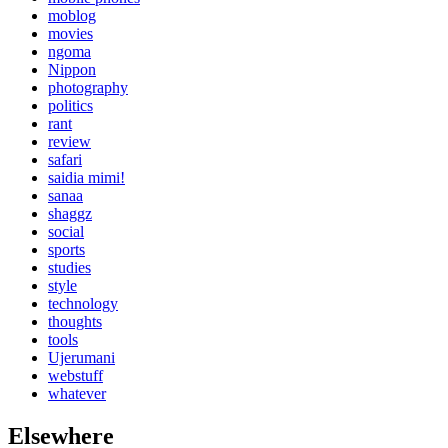
moblog
movies
ngoma
Nippon
photography
politics
rant
review
safari
saidia mimi!
sanaa
shaggz
social
sports
studies
style
technology
thoughts
tools
Ujerumani
webstuff
whatever
Elsewhere