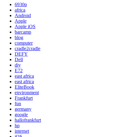
6930p
africa
Android
Apple
Apple iOS
barcamp
blog
computer
cradle2cradle
DEFY
Dell
diy
E72
east africa
east africa
EliteBook
environment
Frankfurt
fun
germany
google
hallofrankfurt
hp
internet
iOS