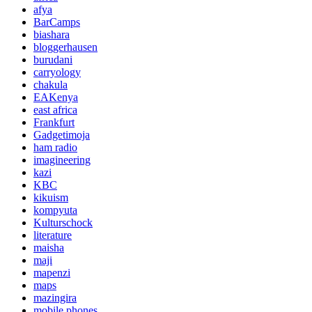
afya
BarCamps
biashara
bloggerhausen
burudani
carryology
chakula
EAKenya
east africa
Frankfurt
Gadgetimoja
ham radio
imagineering
kazi
KBC
kikuism
kompyuta
Kulturschock
literature
maisha
maji
mapenzi
maps
mazingira
mobile phones