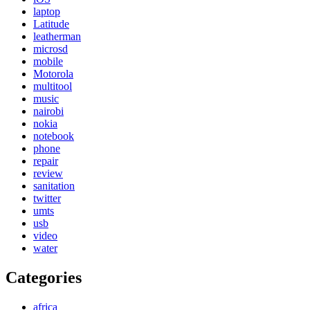
laptop
Latitude
leatherman
microsd
mobile
Motorola
multitool
music
nairobi
nokia
notebook
phone
repair
review
sanitation
twitter
umts
usb
video
water
Categories
africa