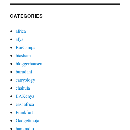
CATEGORIES
africa
afya
BarCamps
biashara
bloggerhausen
burudani
carryology
chakula
EAKenya
east africa
Frankfurt
Gadgetimoja
ham radio