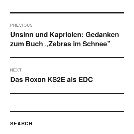
Post
PREVIOUS
navigation
Unsinn und Kapriolen: Gedanken
Previous
zum Buch „Zebras im Schnee”
post:
NEXT
Das Roxon KS2E als EDC
Next
post:
SEARCH