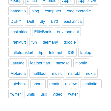
6930p
africa
Android
Apple
Apple iOS
barcamp
blog
computer
cradle2cradle
DEFY
Dell
diy
E72
east africa
east africa
EliteBook
environment
Frankfurt
fun
germany
google
hallofrankfurt
hp
internet
iOS
laptop
Latitude
leatherman
microsd
mobile
Motorola
multitool
music
nairobi
nokia
notebook
phone
repair
review
sanitation
twitter
umts
usb
video
water