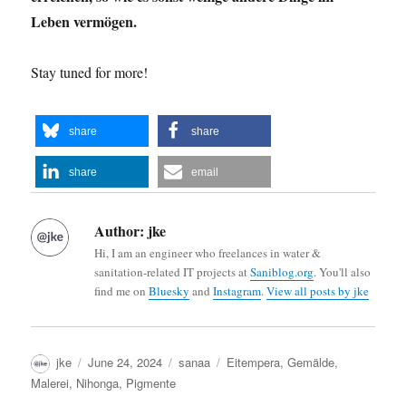
Leben vermögen.
Stay tuned for more!
share
share
share
email
Author:
jke
Hi, I am an engineer who freelances in water &
sanitation-related IT projects at
Saniblog.org
. You'll also
find me on
Bluesky
and
Instagram
.
View all posts by jke
Author
Posted
Categories
Tags
jke
June 24, 2024
sanaa
Eitempera
,
Gemälde
,
on
Malerei
,
Nihonga
,
Pigmente