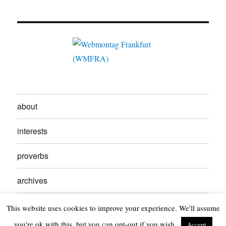
about
interests
proverbs
archives
contact
This website uses cookies to improve your experience. We'll assume
you're ok with this, but you can opt-out if you wish.
Accept