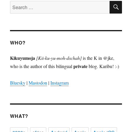
SE
Search
for:
WHO?
Kikuyumoja
[Kii-ku-yu-moh-dschah]
is the K in @jke,
private
who is the author of this bilingual
blog. Karibu! :-)
Bluesky
|
Mastodon
|
Instagram
WHAT?