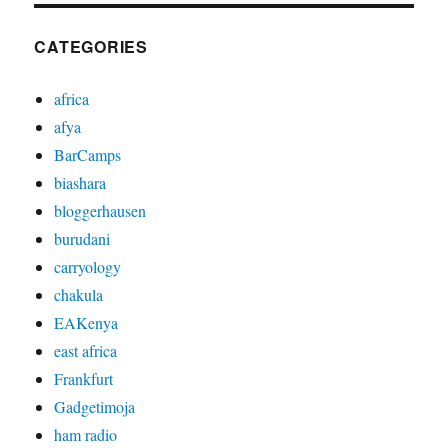
CATEGORIES
africa
afya
BarCamps
biashara
bloggerhausen
burudani
carryology
chakula
EAKenya
east africa
Frankfurt
Gadgetimoja
ham radio