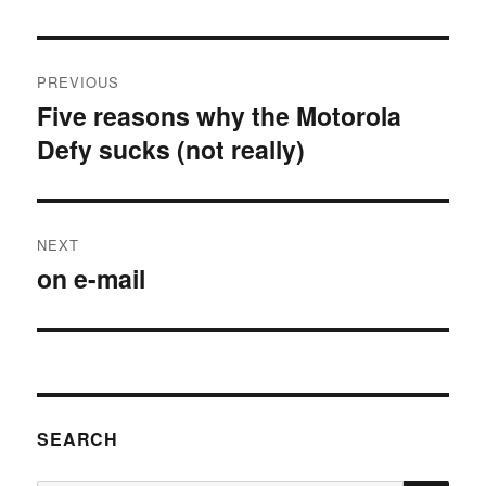
Post
PREVIOUS
navigation
Five reasons why the Motorola
Previous
Defy sucks (not really)
post:
NEXT
on e-mail
Next
post:
SEARCH