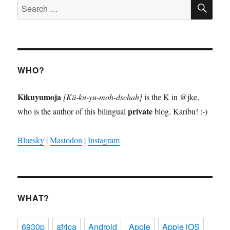
SE
Search
for:
WHO?
Kikuyumoja
[Kii-ku-yu-moh-dschah]
is the K in @jke,
private
who is the author of this bilingual
blog. Karibu! :-)
Bluesky
|
Mastodon
|
Instagram
WHAT?
6930p
africa
Android
Apple
Apple iOS