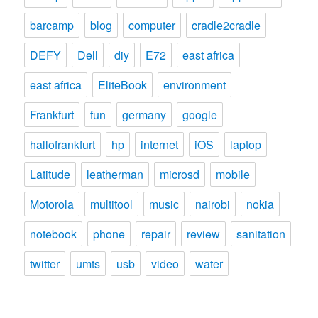
barcamp
blog
computer
cradle2cradle
DEFY
Dell
diy
E72
east africa
east africa
EliteBook
environment
Frankfurt
fun
germany
google
hallofrankfurt
hp
internet
iOS
laptop
Latitude
leatherman
microsd
mobile
Motorola
multitool
music
nairobi
nokia
notebook
phone
repair
review
sanitation
twitter
umts
usb
video
water