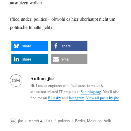
ausnutzen wollen.
(filed under: politics – obwohl es hier überhaupt nicht um
politische Inhalte geht)
share
share
share
email
Author:
jke
Hi, I am an engineer who freelances in water &
sanitation-related IT projects at
Saniblog.org
. You'll also
find me on
Bluesky
and
Instagram
.
View all posts by jke
Author
Posted
Categories
Tags
jke
March 4, 2011
politics
Berlin
,
Meinung
,
Volk
on