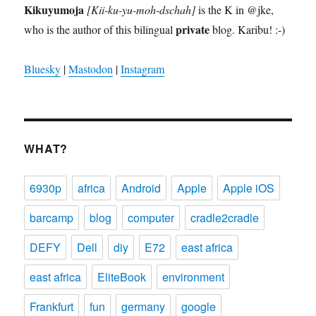
Kikuyumoja
[Kii-ku-yu-moh-dschah]
is the K in @jke,
private
who is the author of this bilingual
blog. Karibu! :-)
Bluesky
|
Mastodon
|
Instagram
WHAT?
6930p
africa
Android
Apple
Apple iOS
barcamp
blog
computer
cradle2cradle
DEFY
Dell
diy
E72
east africa
east africa
EliteBook
environment
Frankfurt
fun
germany
google