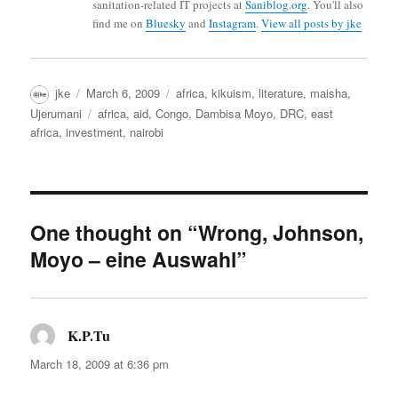
sanitation-related IT projects at
Saniblog.org
. You'll also
find me on
Bluesky
and
Instagram
.
View all posts by jke
Author
Posted
Categories
jke
March 6, 2009
africa
,
kikuism
,
literature
,
maisha
,
on
Tags
Ujerumani
africa
,
aid
,
Congo
,
Dambisa Moyo
,
DRC
,
east
africa
,
investment
,
nairobi
One thought on “Wrong, Johnson,
Moyo – eine Auswahl”
K.P.Tu
says:
March 18, 2009 at 6:36 pm