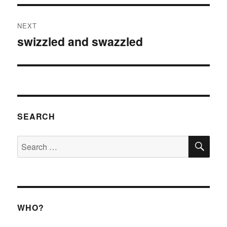
NEXT
swizzled and swazzled
Next
post:
SEARCH
SE
Search
for:
WHO?