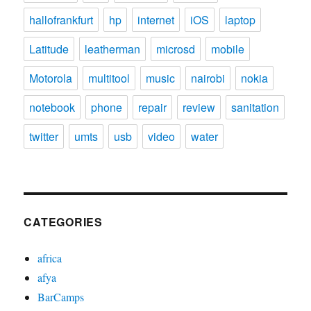
hallofrankfurt
hp
internet
iOS
laptop
Latitude
leatherman
microsd
mobile
Motorola
multitool
music
nairobi
nokia
notebook
phone
repair
review
sanitation
twitter
umts
usb
video
water
CATEGORIES
africa
afya
BarCamps