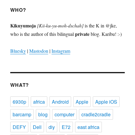
WHO?
Kikuyumoja
[Kii-ku-yu-moh-dschah]
is the K in @jke,
private
who is the author of this bilingual
blog. Karibu! :-)
Bluesky
|
Mastodon
|
Instagram
WHAT?
6930p
africa
Android
Apple
Apple iOS
barcamp
blog
computer
cradle2cradle
DEFY
Dell
diy
E72
east africa