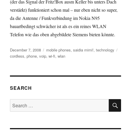
(der das Signal der Fritz!Box ausm Keller bis unters Dach
verstärkt) funktioniert schon mal – nur eben nicht so super,
da die Antenne / Funkverbindung im Nokia N95
bauartbedingt schwächer ist als es ein reines WLAN
Telefon wie das oben abgebildete Siemens bieten könnte.
Posted
Categories
Tags
December 7, 2008
mobile phones
,
saidia mimi!
,
technology
on
cordless
,
phone
,
voip
,
wi-fi
,
wlan
SEARCH
SE
Search
for: