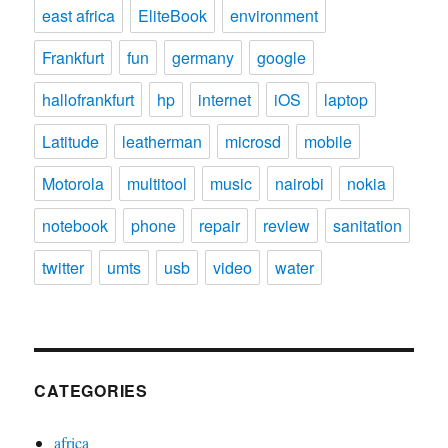
east africa
EliteBook
environment
Frankfurt
fun
germany
google
hallofrankfurt
hp
internet
iOS
laptop
Latitude
leatherman
microsd
mobile
Motorola
multitool
music
nairobi
nokia
notebook
phone
repair
review
sanitation
twitter
umts
usb
video
water
CATEGORIES
africa