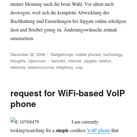
meiner Meinung nach die beste Wahl. Vor allem auch
deswegen, weil sich die komplette Abwicklung der
Buchhaltung und Einstellungen bei Sipgate online erledigen
lässt und flexibel genug ist, Änderungswünsche zeitnah
umzusetzen.
Posted
Categories
December 22, 2008
Gadgetimoja
,
mobile phones
,
technology
,
on
Tags
thoughts
,
Ujerumani
festnetz
,
internet
,
sipgate
,
telefon
,
telefonie
,
telefonnummer
,
telephony
,
voip
request for WiFi-based VoIP
phone
I am currently
simple
looking/searching for a
cordless
VoIP phone
that