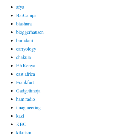
afya
BarCamps
biashara
bloggerhausen
burudani
carryology
chakula
EAKenya
east africa
Frankfurt
Gadgetimoja
ham radio
imagineering
kazi
KBC
kikuism