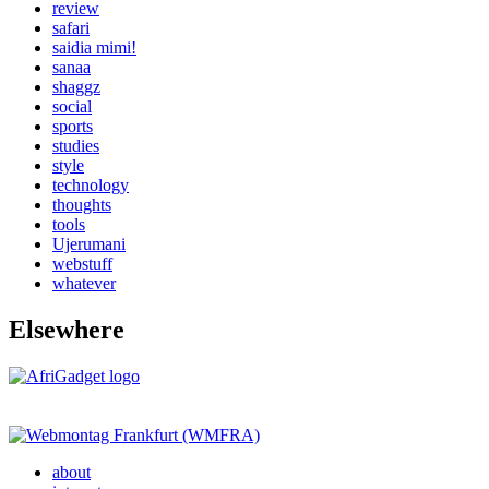
review
safari
saidia mimi!
sanaa
shaggz
social
sports
studies
style
technology
thoughts
tools
Ujerumani
webstuff
whatever
Elsewhere
about