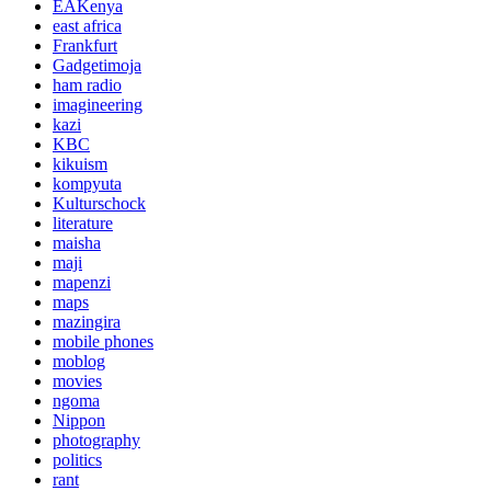
EAKenya
east africa
Frankfurt
Gadgetimoja
ham radio
imagineering
kazi
KBC
kikuism
kompyuta
Kulturschock
literature
maisha
maji
mapenzi
maps
mazingira
mobile phones
moblog
movies
ngoma
Nippon
photography
politics
rant