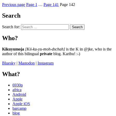
Previous page
Page
1
…
Page
141
Page
142
Search
Search for:
Search
Who?
Kikuyumoja
[Kii-ku-yu-moh-dschah]
is the K in @jke, who is the
author of this bilingual
private
blog. Karibu! :-)
Bluesky
|
Mastodon
|
Instagram
What?
6930p
africa
Android
Apple
Apple iOS
barcamp
blog