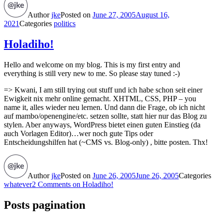
Author
jke
Posted on
June 27, 2005
August 16,
2021
Categories
politics
Holadiho!
Hello and welcome on my blog. This is my first entry and
everything is still very new to me. So please stay tuned :-)
=> Kwani, I am still trying out stuff und ich habe schon seit einer
Ewigkeit nix mehr online gemacht. XHTML, CSS, PHP – you
name it, alles wieder neu lernen. Und dann die Frage, ob ich nicht
auf mambo/openengine/etc. setzen sollte, statt hier nur das Blog zu
stylen. Aber anyways, WordPress bietet einen guten Einstieg (da
auch Vorlagen Editor)…wer noch gute Tips oder
Entscheidungshilfen hat (~CMS vs. Blog-only) , bitte posten. Thx!
Author
jke
Posted on
June 26, 2005
June 26, 2005
Categories
whatever
2 Comments
on Holadiho!
Posts pagination