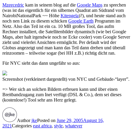
Mzeecedric
kam in seinem blog auf die
Google Maps
zu sprechen
(was ist das eigentlich für ein silbernes Quadrat am Südrand vom
NairobiNationalPark ~~ Höhe
Kitengela
)?), und heute stand auch
noch nen Link zu diesem schicken
Google Earth
Programm im
Netz. Also das Teil ist ein ca. 10 MB großes Tool, das aufm
Rechner installiert, die Satellitenbilder dynamisch (wie bei Google
Maps, aber halt irgendwie noch ne Ecke cooler) vom Google Server
zieht und vielerlei Ansichten ermöglicht. Per default wird der
Globus angezeigt und man kann das Teil dann drehen und überall
reinzoomen – teilweise sogar (bei HH z.B.) richtig dicht ran.
Für NYC sieht das dann ungefähr so aus:
Screenshot (verkleinert dargestellt) von NYC und Gebäude-“layer”.
=> Wer sich an solchen Bildern erfreuen kann und über einen
Breitbandzugang zum Inet verfügt (DSL & Co.), dem sei dieses
(kostenlose!) Tool sehr ans Herz gelegt.
Author
jke
Posted on
June 29, 2005
August 16,
2021
Categories
east africa
,
style
,
whatever