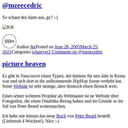
@mzeecedric
So schaut des dann aus, ge? :-)
Author
jke
Posted on
June 28, 2005
March 25,
2021
Categories
whatever
2 Comments
on @mzeecedric
picture heaven
Es gibt in Vancouver einen Typen, der letztens für nen Jahr in Kenia
war und sich dort in die aufkommende HipHop Szene verliebt hat.
Seine
Website
ist sehr strange, aber dennoch einen Besuch wert.
Eines seiner weiteren Projekte als Webmaster ist ne Website über
Fotografen, die einen Ostafrika-Bezug haben und im Grunde so im
Stil von Peter Beard weitermachen.
Ich habe mir letzens das neue
Buch
von
Peter Beard
bestellt
(Lieferzeit 4 Wochen!). Nice :-)