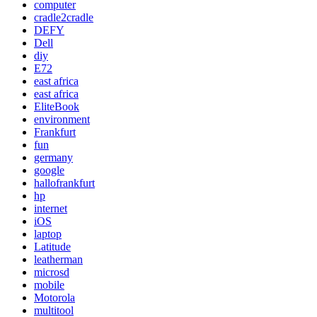
computer
cradle2cradle
DEFY
Dell
diy
E72
east africa
east africa
EliteBook
environment
Frankfurt
fun
germany
google
hallofrankfurt
hp
internet
iOS
laptop
Latitude
leatherman
microsd
mobile
Motorola
multitool