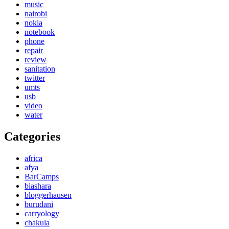
music
nairobi
nokia
notebook
phone
repair
review
sanitation
twitter
umts
usb
video
water
Categories
africa
afya
BarCamps
biashara
bloggerhausen
burudani
carryology
chakula