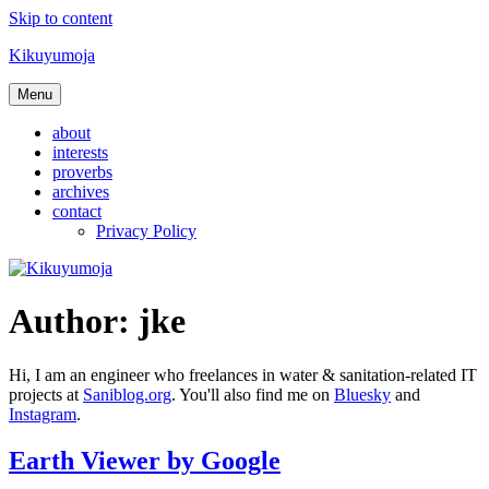
Skip to content
Kikuyumoja
Menu
about
interests
proverbs
archives
contact
Privacy Policy
Author:
jke
Hi, I am an engineer who freelances in water & sanitation-related IT
projects at
Saniblog.org
. You'll also find me on
Bluesky
and
Instagram
.
Earth Viewer by Google