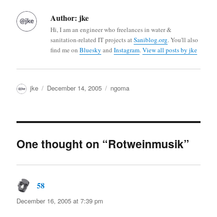
Author:
jke
Hi, I am an engineer who freelances in water &
sanitation-related IT projects at
Saniblog.org
. You'll also
find me on
Bluesky
and
Instagram
.
View all posts by jke
Author
Posted
Categories
jke
December 14, 2005
ngoma
on
One thought on “Rotweinmusik”
58
says:
December 16, 2005 at 7:39 pm