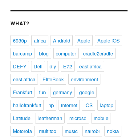
WHAT?
6930p
africa
Android
Apple
Apple iOS
barcamp
blog
computer
cradle2cradle
DEFY
Dell
diy
E72
east africa
east africa
EliteBook
environment
Frankfurt
fun
germany
google
hallofrankfurt
hp
internet
iOS
laptop
Latitude
leatherman
microsd
mobile
Motorola
multitool
music
nairobi
nokia