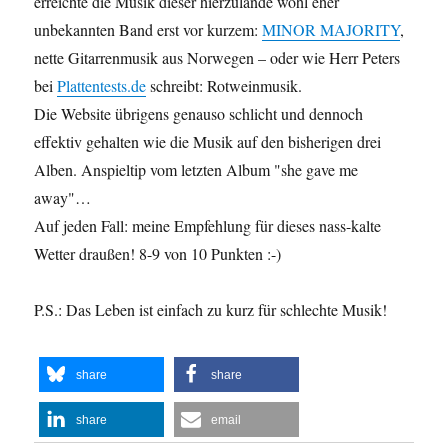
erreichte die Musik dieser hierzulande wohl eher
unbekannten Band erst vor kurzem:
MINOR MAJORITY
,
nette Gitarrenmusik aus Norwegen – oder wie Herr Peters
bei
Plattentests.de
schreibt: Rotweinmusik.
Die Website übrigens genauso schlicht und dennoch
effektiv gehalten wie die Musik auf den bisherigen drei
Alben. Anspieltip vom letzten Album "she gave me
away"…
Auf jeden Fall: meine Empfehlung für dieses nass-kalte
Wetter draußen! 8-9 von 10 Punkten :-)
P.S.: Das Leben ist einfach zu kurz für schlechte Musik!
share
share
share
email