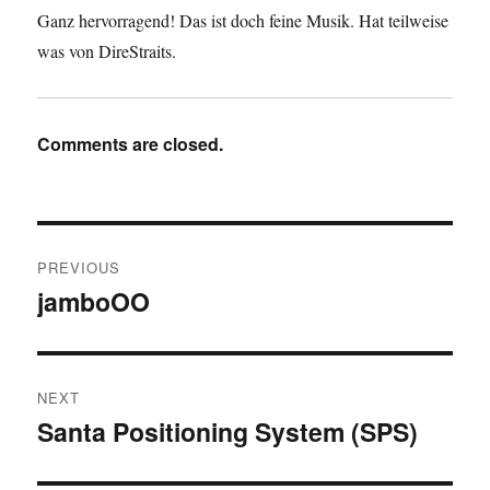
Ganz hervorragend! Das ist doch feine Musik. Hat teilweise
was von DireStraits.
Comments are closed.
Post
PREVIOUS
navigation
jamboOO
Previous
post:
NEXT
Santa Positioning System (SPS)
Next
post: