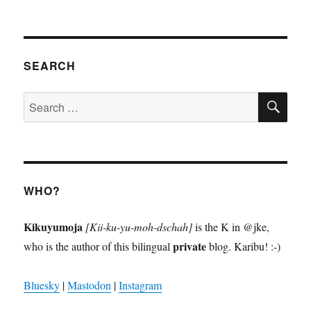
SEARCH
SE
Search
for:
WHO?
Kikuyumoja
[Kii-ku-yu-moh-dschah]
is the K in @jke,
private
who is the author of this bilingual
blog. Karibu! :-)
Bluesky
|
Mastodon
|
Instagram