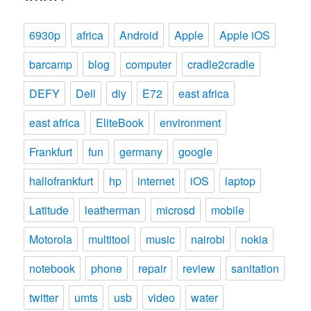
6930p
africa
Android
Apple
Apple iOS
barcamp
blog
computer
cradle2cradle
DEFY
Dell
diy
E72
east africa
east africa
EliteBook
environment
Frankfurt
fun
germany
google
hallofrankfurt
hp
internet
iOS
laptop
Latitude
leatherman
microsd
mobile
Motorola
multitool
music
nairobi
nokia
notebook
phone
repair
review
sanitation
twitter
umts
usb
video
water