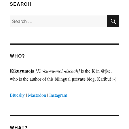
SEARCH
SE
Search
for:
WHO?
Kikuyumoja
[Kii-ku-yu-moh-dschah]
is the K in @jke,
private
who is the author of this bilingual
blog. Karibu! :-)
Bluesky
|
Mastodon
|
Instagram
WHAT?