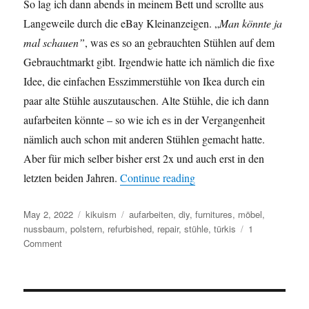
So lag ich dann abends in meinem Bett und scrollte aus
Langeweile durch die eBay Kleinanzeigen. „
Man könnte ja
mal schauen”
, was es so an gebrauchten Stühlen auf dem
Gebrauchtmarkt gibt. Irgendwie hatte ich nämlich die fixe
Idee, die einfachen Esszimmerstühle von Ikea durch ein
paar alte Stühle auszutauschen. Alte Stühle, die ich dann
aufarbeiten könnte – so wie ich es in der Vergangenheit
nämlich auch schon mit anderen Stühlen gemacht hatte.
Aber für mich selber bisher erst 2x und auch erst in den
“Gesang zwischen den St
letzten beiden Jahren.
Continue reading
Posted
Categories
Tags
May 2, 2022
kikuism
aufarbeiten
,
diy
,
furnitures
,
möbel
,
on
nussbaum
,
polstern
,
refurbished
,
repair
,
stühle
,
türkis
1
on
Comment
Gesang
zwischen
den
Stühlen