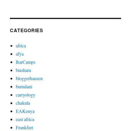
CATEGORIES
africa
afya
BarCamps
biashara
bloggerhausen
burudani
carryology
chakula
EAKenya
east africa
Frankfurt