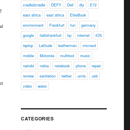
cradle2cradle
DEFY
Dell
diy
E72
g
east africa
east africa
EliteBook
environment
Frankfurt
fun
germany
al
google
hallofrankfurt
hp
internet
iOS
laptop
Latitude
leatherman
microsd
mobile
Motorola
multitool
music
nairobi
nokia
notebook
phone
repair
review
sanitation
twitter
umts
usb
er
video
water
Zum Fußball nochmal”
CATEGORIES