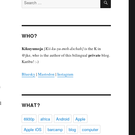
Search
for:
WHO?
Kikuyumoja
[Kii-ku-yu-moh-dschah]
is the K in
private
@jke, who is the author of this bilingual
blog.
Karibu! :-)
Bluesky
|
Mastodon
|
Instagram
m
l
WHAT?
6930p
africa
Android
Apple
Apple iOS
barcamp
blog
computer