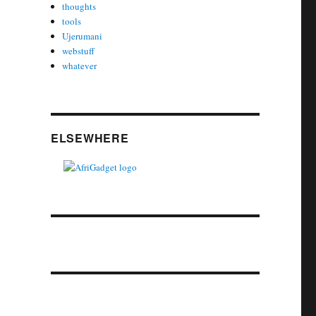
thoughts
tools
Ujerumani
webstuff
whatever
ELSEWHERE