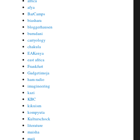
africa
afya
BarCamps
biashara
bloggerhausen
burudani
carryology
chakula
EAKenya
east africa
Frankfurt
Gadgetimoja
ham radio
imagineering
kazi
KBC
kikuism
kompyuta
Kulturschock
literature
maisha
maji