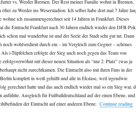
nkfurter vs. Werder Bremen. Der Rest meiner Familie wohnt in Bremen,
öfter zu Werder ins Weserstadion. Ich selber habe dort mal 7 Jahre lan
e wohne ich zusammengerechnet seit 14 Jahren in Frankfurt. Dieses
at die Eintracht Frankfurt nach 30 Jahren endlich wieder den DFB-Pok
ch schon mal wunderbar ist und der Seele der Stadt sehr gut tut. Dann
uch noch wohlverdient durch ein – im Vergleich zum Gegner – schönes
. Als i-Tüpfelchen erfolgte der Sieg auch noch gegen das Team von
erfolgsverwöhnt mit dieser neuen Situation als “nur 2. Platz” (was ja
überhaupt nicht zurechtkamen. Die Eintracht also mit ihren Fans in der
Berlin komplett in weiß gehüllt und alle in Ekstase, weil irgendwie
lg gerechnet hatte und das auch endlich wieder mal so ein Sieg war, d
 anfühlte. Ausgleich für Fußballdeutschland auf der einen Ebene, und
“
ohlbefinden der Eintracht auf einer anderen Ebene.
Continue reading