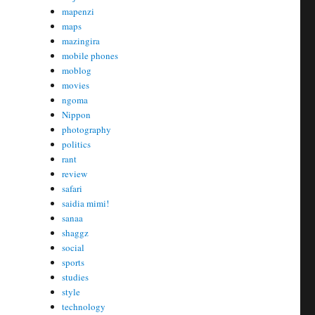
mapenzi
maps
mazingira
mobile phones
moblog
movies
ngoma
Nippon
photography
politics
rant
review
safari
saidia mimi!
sanaa
shaggz
social
sports
studies
style
technology