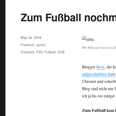
Zum Fußball nochm
Posted
May 24, 2018
on
Categories
Frankfurt
,
sports
Mit Inkscape lassen sich
Tags
Eintracht
,
FSV
,
Fußball
,
SGE
Blogger
Beve
, der 
aufgeschrieben hatte
Chronist und schreib
Blog sind nicht nur 
ich ja bis vor einige
Zum Fußball kam i