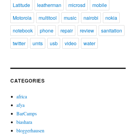
Latitude
leatherman
microsd
mobile
Motorola
multitool
music
nairobi
nokia
notebook
phone
repair
review
sanitation
twitter
umts
usb
video
water
CATEGORIES
africa
afya
BarCamps
biashara
bloggerhausen