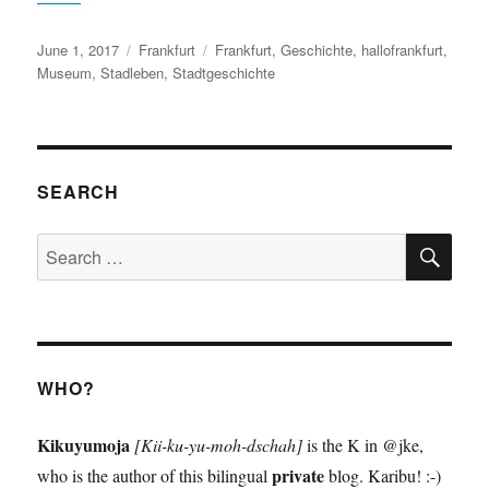
Posted
Categories
Tags
June 1, 2017
Frankfurt
Frankfurt
,
Geschichte
,
hallofrankfurt
,
on
Museum
,
Stadleben
,
Stadtgeschichte
SEARCH
SE
Search
for:
WHO?
Kikuyumoja
[Kii-ku-yu-moh-dschah]
is the K in @jke,
private
who is the author of this bilingual
blog. Karibu! :-)