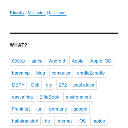
Bluesky
|
Mastodon
|
Instagram
WHAT?
6930p
africa
Android
Apple
Apple iOS
barcamp
blog
computer
cradle2cradle
DEFY
Dell
diy
E72
east africa
east africa
EliteBook
environment
Frankfurt
fun
germany
google
hallofrankfurt
hp
internet
iOS
laptop