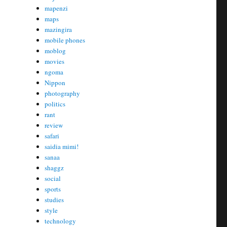
mapenzi
maps
mazingira
mobile phones
moblog
movies
ngoma
Nippon
photography
politics
rant
review
safari
saidia mimi!
sanaa
shaggz
social
sports
studies
style
technology