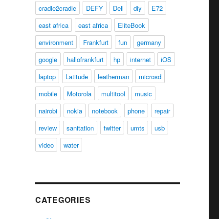
cradle2cradle
DEFY
Dell
diy
E72
east africa
east africa
EliteBook
environment
Frankfurt
fun
germany
google
hallofrankfurt
hp
internet
iOS
laptop
Latitude
leatherman
microsd
mobile
Motorola
multitool
music
nairobi
nokia
notebook
phone
repair
review
sanitation
twitter
umts
usb
video
water
CATEGORIES