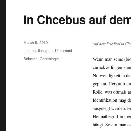
In Chcebus auf dem
Posted
March 5, 2019
Auf dem Friedhof in Ch
on
Categories
maisha
,
thoughts
,
Ujerumani
Tags
Böhmen
,
Genealogie
Wenn man seine (bio
zurückverfolgen kann
Notwendigkeit in der
geplant. Herkunft u
Rolle, was oftmals a
Identifikation mag d
ausgelegt werden. Fü
Heimatbegriff immer 
hängt. Sofern man e