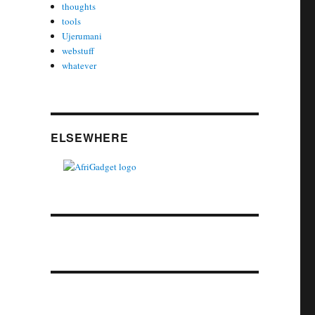
thoughts
tools
Ujerumani
webstuff
whatever
ELSEWHERE