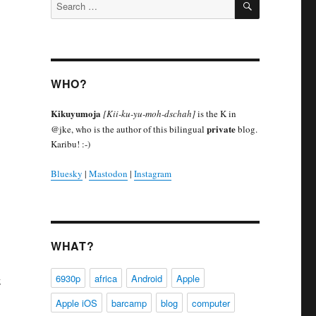
Search
for:
WHO?
Kikuyumoja
[Kii-ku-yu-moh-dschah]
is the K in
private
@jke, who is the author of this bilingual
blog.
Karibu! :-)
Bluesky
|
Mastodon
|
Instagram
WHAT?
6930p
africa
Android
Apple
z
m Friedhof”
Apple iOS
barcamp
blog
computer