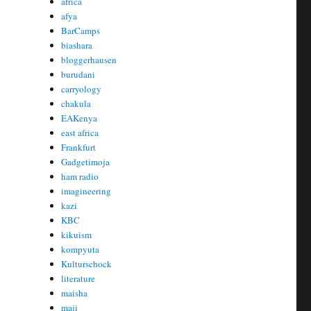
africa
afya
BarCamps
biashara
bloggerhausen
burudani
carryology
chakula
EAKenya
east africa
Frankfurt
Gadgetimoja
ham radio
imagineering
kazi
KBC
kikuism
kompyuta
Kulturschock
literature
maisha
maji